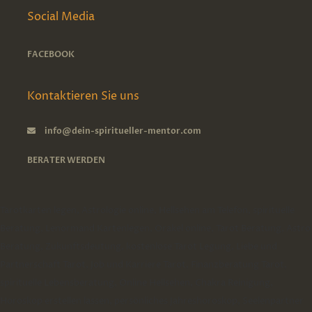
Social Media
FACEBOOK
Kontaktieren Sie uns
info@dein-spiritueller-mentor.com
BERATER WERDEN
Tarotkarten legen, Astrologie online, Hellsehen am Telefon, spirituelle
Beratung, Lenormand Kartenlegen, Orakel online, Tarot Beratung, Astro
Beratung, Zukunftsdeutung, kostenlose Tarot Legung, Liebe und
Partnerschaft Tarot, Job und Karriere Tarot, Finanzberatung Tarot,
spirituelle Lebensberatung, Online Hellsehen, Chakra Reinigung,
Horoskop erstellen lassen, persönliches Jahreshoroskop, Seelenpartner