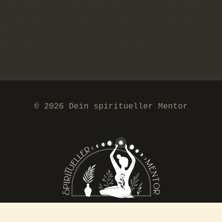
finden, Pendeln online, Tarot Beratung Deutschland, spirituelle Beratung
Schweiz, Hellsehen Österreich, Astrologie Beratung online, Jetzt Tarot-
Beratung starten, kostenloses Erstgespräch Tarot, 24/7 Tarot Beratung,
Soforthilfe in Lebenskrisen, beste Tarot Berater online,
© 2026 Dein spiritueller Mentor