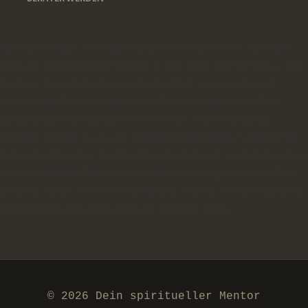
Tarotkarten legen, Astrologie online, Hellsehen am Telefon, spirituelle
Beratung, Lenormand Kartenlegen, Orakel online, Tarot Beratung, Astro
Beratung, Zukunftsdeutung, kostenlose Tarot Legung, Liebe und
Partnerschaft Tarot, Job und Karriere Tarot, Finanzberatung Tarot,
spirituelle Lebensberatung, Online Hellsehen, Chakra Reinigung,
Horoskop erstellen lassen, persönliches Jahreshoroskop, Seelenpartner
finden, Pendeln online, Tarot Beratung Deutschland, spirituelle Beratung
Schweiz, Hellsehen Österreich, Astrologie Beratung online, Jetzt Tarot-
Beratung starten, kostenloses Erstgespräch Tarot, 24/7 Tarot Beratung,
Soforthilfe in Lebenskrisen, beste Tarot Berater online,
© 2026 Dein spiritueller Mentor