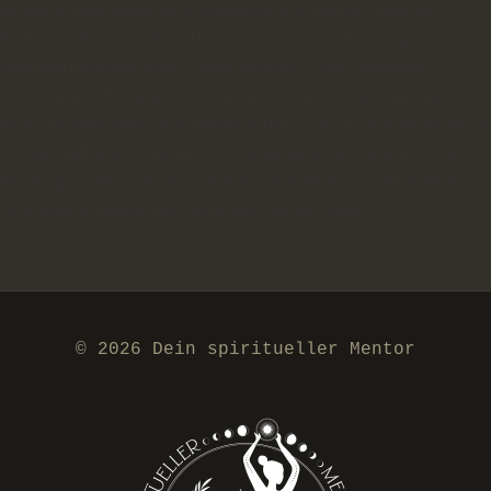
Beratung, Zukunftsdeutung, kostenlose Tarot Legung, Liebe und
Partnerschaft Tarot, Job und Karriere Tarot, Finanzberatung Tarot,
spirituelle Lebensberatung, Online Hellsehen, Chakra Reinigung,
Horoskop erstellen lassen, persönliches Jahreshoroskop, Seelenpartner
finden, Pendeln online, Tarot Beratung Deutschland, spirituelle Beratung
Schweiz, Hellsehen Österreich, Astrologie Beratung online, Jetzt Tarot-
Beratung starten, kostenloses Erstgespräch Tarot, 24/7 Tarot Beratung,
Soforthilfe in Lebenskrisen, beste Tarot Berater online,
© 2026 Dein spiritueller Mentor