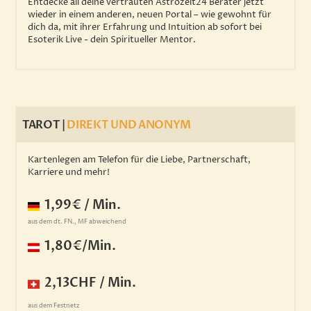
Entdecke all deine vertrauten Astrozeit24 Berater jetzt
wieder in einem anderen, neuen Portal – wie gewohnt für
dich da, mit ihrer Erfahrung und Intuition ab sofort bei
Esoterik Live - dein Spiritueller Mentor.
TAROT |
DIREKT UND ANONYM
Kartenlegen am Telefon für die Liebe, Partnerschaft,
Karriere und mehr!
1,99€ / Min.
aus dem dt. FN., MF abweichend
1,80€/Min.
2,13CHF / Min.
aus dem Festnetz