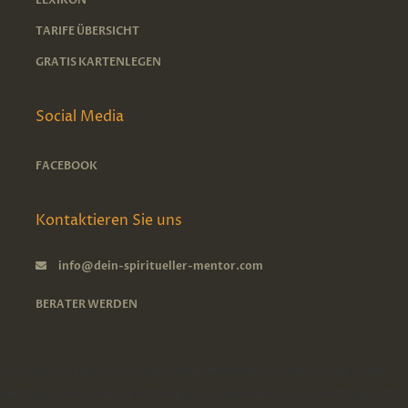
LEXIKON
TARIFE ÜBERSICHT
GRATIS KARTENLEGEN
Social Media
FACEBOOK
Kontaktieren Sie uns
info@dein-spiritueller-mentor.com
BERATER WERDEN
Tarotkarten legen, Astrologie online, Hellsehen am Telefon, spirituelle
Beratung, Lenormand Kartenlegen, Orakel online, Tarot Beratung, Astro