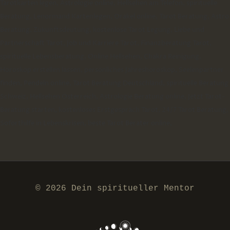
Tarotkarten legen, Astrologie online, Hellsehen am Telefon, spirituelle
Beratung, Lenormand Kartenlegen, Orakel online, Tarot Beratung, Astro
Beratung, Zukunftsdeutung, kostenlose Tarot Legung, Liebe und
Partnerschaft Tarot, Job und Karriere Tarot, Finanzberatung Tarot,
spirituelle Lebensberatung, Online Hellsehen, Chakra Reinigung,
Horoskop erstellen lassen, persönliches Jahreshoroskop, Seelenpartner
finden, Pendeln online, Tarot Beratung Deutschland, spirituelle Beratung
Schweiz, Hellsehen Österreich, Astrologie Beratung online, Jetzt Tarot-
Beratung starten, kostenloses Erstgespräch Tarot, 24/7 Tarot Beratung,
Soforthilfe in Lebenskrisen, beste Tarot Berater online,
© 2026 Dein spiritueller Mentor