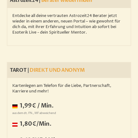
Astrozeit24 |
Berater wiederfinden
Entdecke all deine vertrauten Astrozeit24 Berater jetzt
wieder in einem anderen, neuen Portal – wie gewohnt für
dich da, mit ihrer Erfahrung und Intuition ab sofort bei
Esoterik Live - dein Spiritueller Mentor.
TAROT |
DIREKT UND ANONYM
Kartenlegen am Telefon für die Liebe, Partnerschaft,
Karriere und mehr!
1,99€ / Min.
aus dem dt. FN., MF abweichend
1,80€/Min.